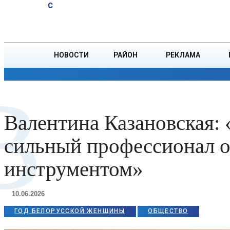
A
20.1
C
Витебске суд
Суббота, 8 августа
БОРИСОВ
вынес
приговор
должностному
НОВОСТИ
РАЙОН
РЕКЛАМА
лицу
ОБЩЕСТВО
ПРОИСШЕСТВИЯ
ПРЕЗИДЕНТ
В
Валентина Казановская: 
сильный профессионал о
инструментом»
10.06.2026
ГОД БЕЛОРУССКОЙ ЖЕНЩИНЫ
ОБЩЕСТВО