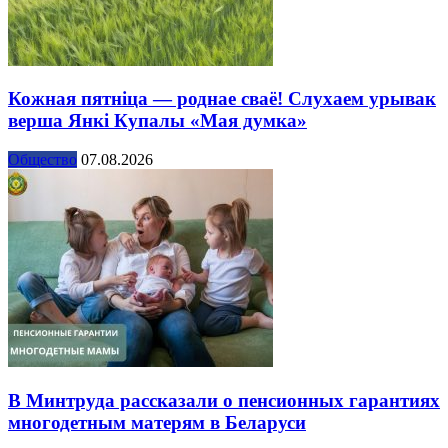
Кожная пятніца — роднае сваё! Слухаем урывак
верша Янкі Купалы «Мая думка»
Общество
07.08.2026
В Минтруда рассказали о пенсионных гарантиях
многодетным матерям в Беларуси