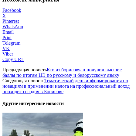
Facebook
X
Pinterest
WhatsApp
Email
Print
Telegram
VK
Viber
Copy URL
Предыдущая новость
Кто из борисовчан получил высшие
баллы по итогам ЦЭ по русскому и белорусскому языку
Следующая новость
Тематический день информирования по
новациям в применении налога на профессиональный доход
проходит сегодня в Борисове
Другие интересные новости