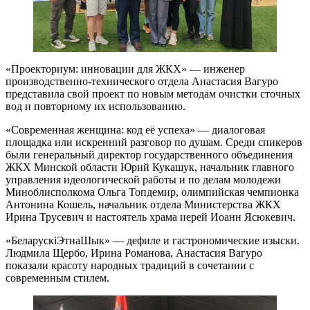
«Проекториум: инновации для ЖКХ» — инженер
производственно-технического отдела Анастасия Вагуро
представила свой проект по новым методам очистки сточных
вод и повторному их использованию.
«Современная женщина: код её успеха» — диалоговая
площадка или искренний разговор по душам. Среди спикеров
были генеральный директор государственного объединения
ЖКХ Минской области Юрий Кукашук, начальник главного
управления идеологической работы и по делам молодежи
Миноблисполкома Ольга Топдемир, олимпийская чемпионка
Антонина Кошель, начальник отдела Министерства ЖКХ
Ирина Трусевич и настоятель храма иерей Иоанн Ясюкевич.
«БеларускіЭтнаШык» — дефиле и гастрономические изыски.
Людмила Щербо, Ирина Романова, Анастасия Вагуро
показали красоту народных традиций в сочетании с
современным стилем.