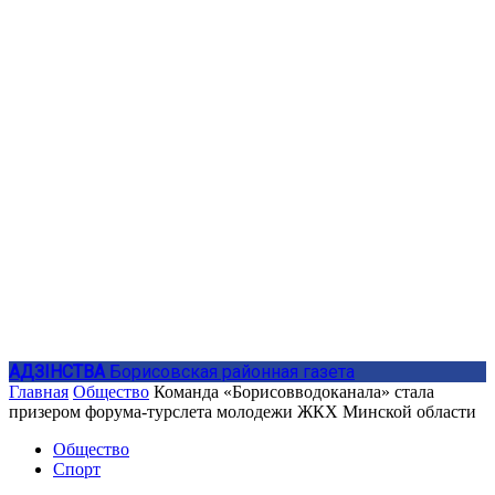
АДЗIНСТВА
Борисовская районная газета
Главная
Общество
Команда «Борисовводоканала» стала
призером форума-турслета молодежи ЖКХ Минской области
Общество
Спорт