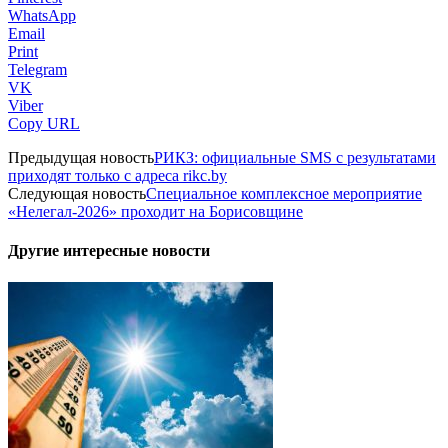
WhatsApp
Email
Print
Telegram
VK
Viber
Copy URL
Предыдущая новость
РИКЗ: официальные SMS с результатами
приходят только с адреса rikc.by
Следующая новость
Специальное комплексное мероприятие
«Нелегал-2026» проходит на Борисовщине
Другие интересные новости