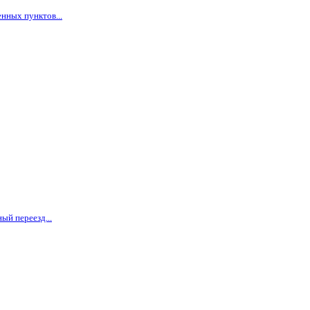
нных пунктов...
ый переезд...