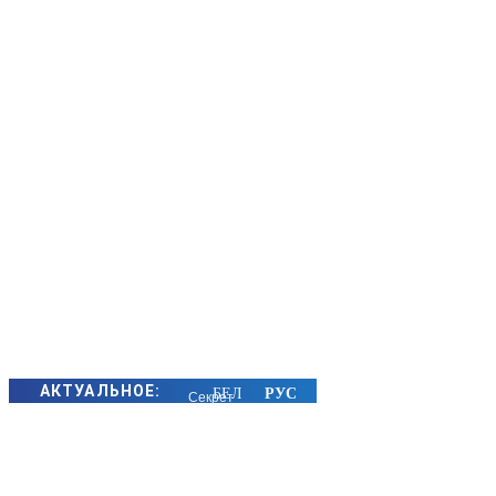
АКТУАЛЬНОЕ:
Секрет
семейного
счастья
золотых