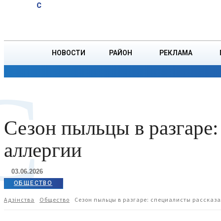
A
15
C
юбиляров
Суббота, 8 августа
БОРИСОВ
Ветровых
НОВОСТИ
РАЙОН
РЕКЛАМА
ОБЩЕСТВО
ПРОИСШЕСТВИЯ
ПРЕЗИДЕНТ
С
Сезон пыльцы в разгаре:
аллергии
03.06.2026
ОБЩЕСТВО
Адзiнства
Общество
Сезон пыльцы в разгаре: специалисты рассказа