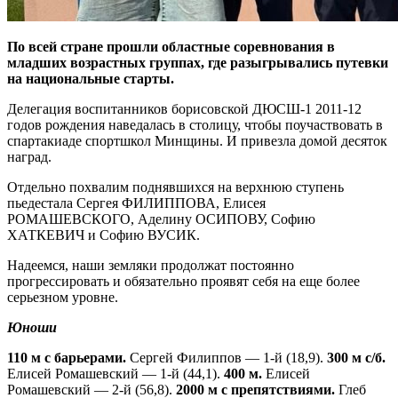
По всей стране прошли областные соревнования в
младших возрастных группах, где разыгрывались путевки
на национальные старты.
Делегация воспитанников борисовской ДЮСШ-1 2011-12
годов рождения наведалась в столицу, чтобы поучаствовать в
спартакиаде спортшкол Минщины. И привезла домой десяток
наград.
Отдельно похвалим поднявшихся на верхнюю ступень
пьедестала Сергея ФИЛИППОВА, Елисея
РОМАШЕВСКОГО, Аделину ОСИПОВУ, Софию
ХАТКЕВИЧ и Софию ВУСИК.
Надеемся, наши земляки продолжат постоянно
прогрессировать и обязательно проявят себя на еще более
серьезном уровне.
Юноши
110 м с барьерами.
Сергей Филиппов — 1-й (18,9).
300 м с
/б.
Елисей Ромашевский — 1-й (44,1).
400 м.
Елисей
Ромашевский — 2-й (56,8).
2000 м с препятствиями.
Глеб