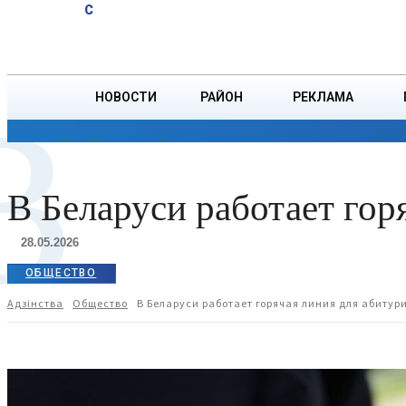
A
29.3
C
спасли
Четверг, 6 августа
БОРИСОВ
тонущего
подростка
В
НОВОСТИ
РАЙОН
РЕКЛАМА
ОБЩЕСТВО
ПРОИСШЕСТВИЯ
ПРЕЗИДЕНТ
В Беларуси работает гор
28.05.2026
ОБЩЕСТВО
Адзiнства
Общество
В Беларуси работает горячая линия для абитур