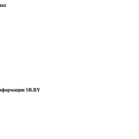
пах
нформации SB.BY