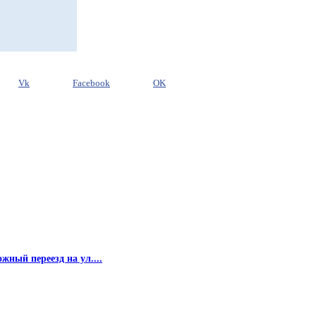
Vk
Facebook
OK
жный переезд на ул....