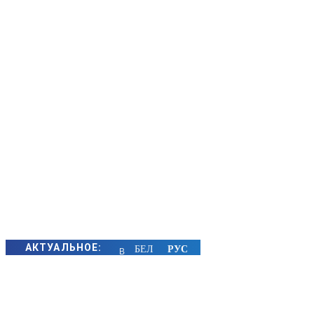
АКТУАЛЬНОЕ:
В
Борисове
на реке
Березина