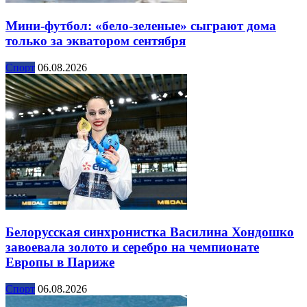
Мини-футбол: «бело-зеленые» сыграют дома
только за экватором сентября
Спорт
06.08.2026
Белорусская синхронистка Василина Хондошко
завоевала золото и серебро на чемпионате
Европы в Париже
Спорт
06.08.2026