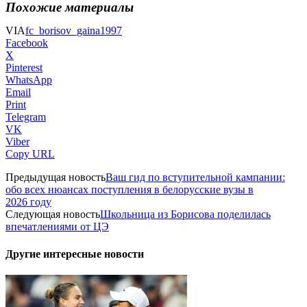
Похожие материалы
VIA
fc_borisov_gaina1997
Facebook
X
Pinterest
WhatsApp
Email
Print
Telegram
VK
Viber
Copy URL
Предыдущая новость
Ваш гид по вступительной кампании:
обо всех нюансах поступления в белорусские вузы в
2026 году
Следующая новость
Школьница из Борисова поделилась
впечатлениями от ЦЭ
Другие интересные новости