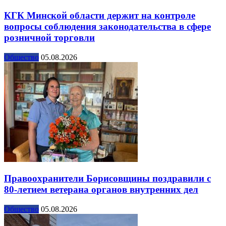
КГК Минской области держит на контроле
вопросы соблюдения законодательства в сфере
розничной торговли
Общество
05.08.2026
Правоохранители Борисовщины поздравили с
80-летием ветерана органов внутренних дел
Общество
05.08.2026