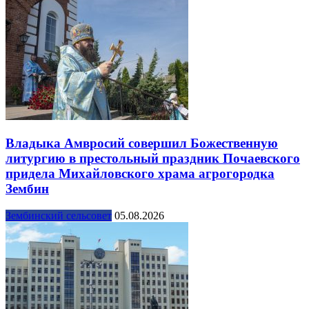
Владыка Амвросий совершил Божественную
литургию в престольный праздник Почаевского
придела Михайловского храма агрогородка
Зембин
Зембинский сельсовет
05.08.2026