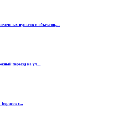
еленных пунктов и объектов,...
жный переезд на ул....
Борисов с...