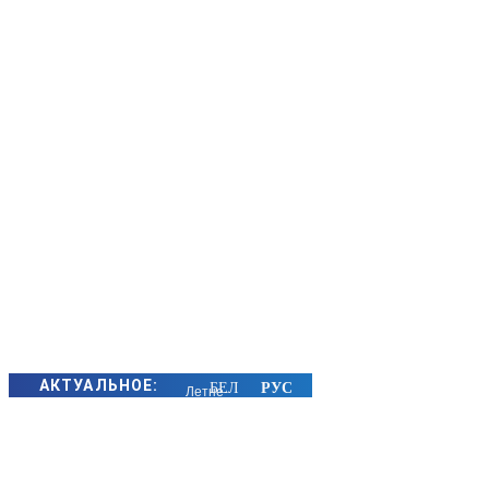
АКТУАЛЬНОЕ:
Летне-
осенний
сезон
охоты на