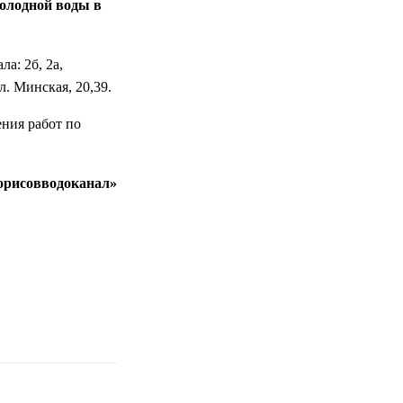
холодной воды в
а: 2б, 2а,
л. Минская, 20,39.
ения работ по
орисовводоканал»