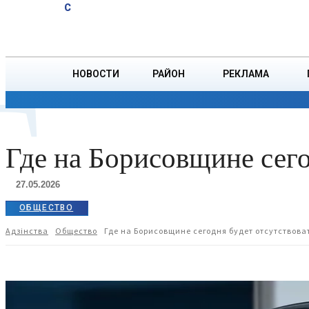
A
14.7
C
пернатую
Суббота, 8 августа
БОРИСОВ
дичь
открылся
в
Г
НОВОСТИ
РАЙОН
РЕКЛАМА
Беларуси
ОБЩЕСТВО
ПРОИСШЕСТВИЯ
ПРЕЗИДЕНТ
Где на Борисовщине сего
27.05.2026
ОБЩЕСТВО
Адзiнства
Общество
Где на Борисовщине сегодня будет отсутствова