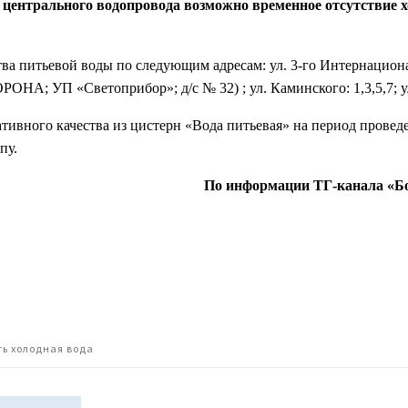
и центрального водопровода возможно временное отсутствие 
а питьевой воды по следующим адресам: ул. 3-го Интернационал
 КОРОНА; УП «Светоприбор»; д/с № 32) ; ул. Каминского: 1,3,5,7; у
тивного качества из цистерн «Вода питьевая» на период провед
пу.
По информации ТГ-канала «Б
ть холодная вода