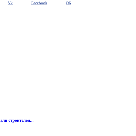
Vk
Facebook
OK
ли строителей...