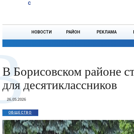
A
24.2
C
железнодорожный
Четверг, 6 августа
БОРИСОВ
переезд на ул.
Демина
НОВОСТИ
РАЙОН
РЕКЛАМА
В
ОБЩЕСТВО
ПРОИСШЕСТВИЯ
ПРЕЗИДЕНТ
В Борисовском районе с
для десятиклассников
26.05.2026
ОБЩЕСТВО