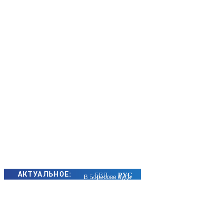
АКТУАЛЬНОЕ:
В Борисове будет
закрыт для
движения
автотранспорта