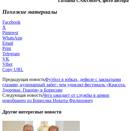
Татьяна САКОВИЧ, фото автора
Похожие материалы
Facebook
X
Pinterest
WhatsApp
Email
Print
Telegram
VK
Viber
Copy URL
Предыдущая новость
Футбол в юбках, дефиле с закрытыми
глазами, кулинарный забег: чем удивлял фестиваль «Красота.
Здоровье. Грация» в Борисове
Следующая новость
Чего ожидает от службы в армии
новобранец из Борисова Никита Филипович
Другие интересные новости