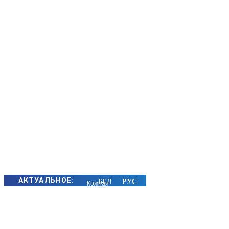
АКТУАЛЬНОЕ:
Кожная
пятніца —
роднае
сваё! Слухаем