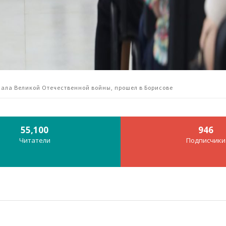
чала Великой Отечественной войны, прошел в Борисове
55,100
946
Читатели
Подписчики