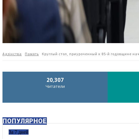
Адзiнства
Память
Круглый стол, приуроченный к 85-й годовщине на
20,307
Читатели
ПОПУЛЯРНОЕ
За 7 дней