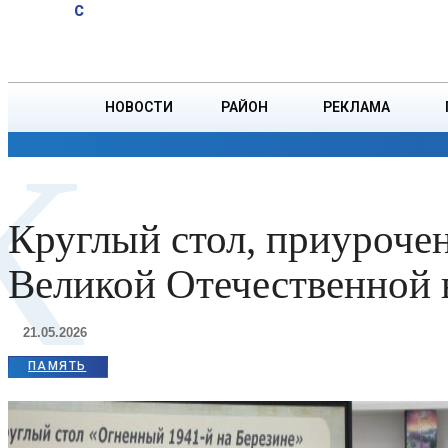
A
24
C
урывак верша
Пятница, 7 августа
БОРИСОВ
Янкі Купалы
«Мая думка»
НОВОСТИ
РАЙОН
РЕКЛАМА
К
ОБЩЕСТВО
ПРОИСШЕСТВИЯ
ПРЕЗИДЕНТ
Круглый стол, приуроче
Великой Отечественной 
21.05.2026
ПАМЯТЬ