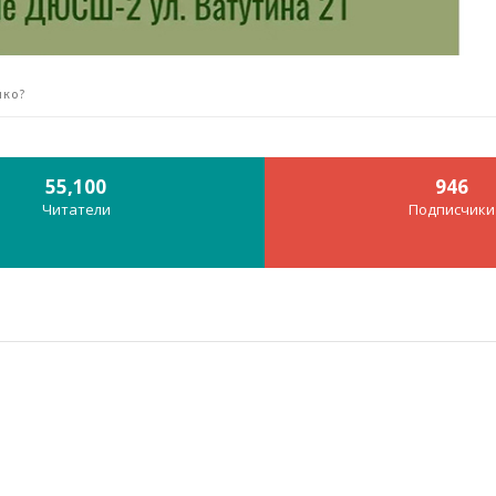
чко?
55,100
946
Читатели
Подписчики