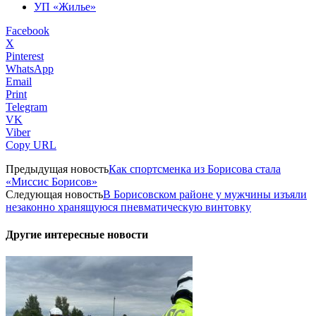
УП «Жилье»
Facebook
X
Pinterest
WhatsApp
Email
Print
Telegram
VK
Viber
Copy URL
Предыдущая новость
Как спортсменка из Борисова стала
«Миссис Борисов»
Следующая новость
В Борисовском районе у мужчины изъяли
незаконно хранящуюся пневматическую винтовку
Другие интересные новости