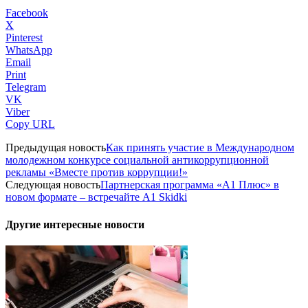
Facebook
X
Pinterest
WhatsApp
Email
Print
Telegram
VK
Viber
Copy URL
Предыдущая новость
Как принять участие в Международном
молодежном конкурсе социальной антикоррупционной
рекламы «Вместе против коррупции!»
Следующая новость
Партнерская программа «А1 Плюс» в
новом формате – встречайте A1 Skidki
Другие интересные новости