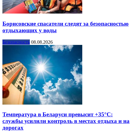
Борисовские спасатели следят за безопасностью
отдыхающих у воды
Безопасность
08.08.2026
Температура в Беларуси превысит +35°С:
службы усилили контроль в местах отдыха и на
дорогах