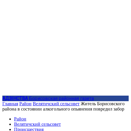
АДЗIНСТВА
Борисовская районная газета
Главная
Район
Велятичский сельсовет
Житель Борисовского
района в состоянии алкогольного опьянения повредил забор
Район
Велятичский сельсовет
Происшествия