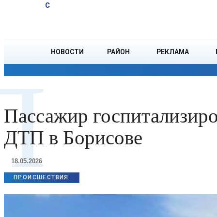
A
27.6
C
тонн зерна
Четверг, 6 августа
БОРИСОВ
НОВОСТИ
РАЙОН
РЕКЛАМА
П
ОБЩЕСТВО
ПРОИСШЕСТВИЯ
ПРЕЗИДЕНТ
Пассажир госпитализиро
ДТП в Борисове
18.05.2026
ПРОИСШЕСТВИЯ