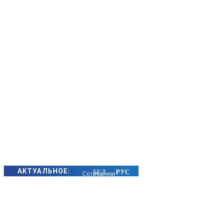
АКТУАЛЬНОЕ:
Сотрудники
БЭП Минщины
предотвратили
хищение сотен