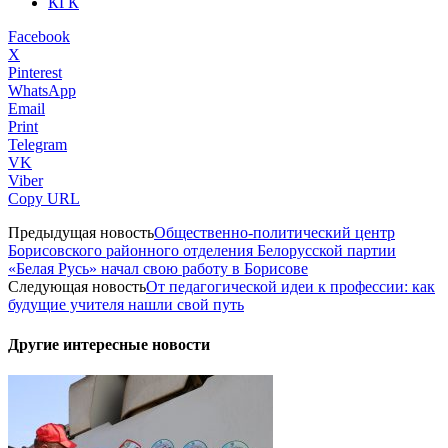
КГК
Facebook
X
Pinterest
WhatsApp
Email
Print
Telegram
VK
Viber
Copy URL
Предыдущая новость
Общественно-политический центр
Борисовского районного отделения Белорусской партии
«Белая Русь» начал свою работу в Борисове
Следующая новость
От педагогической идеи к профессии: как
будущие учителя нашли свой путь
Другие интересные новости