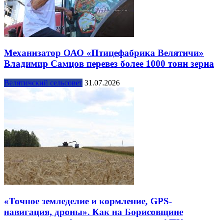
Механизатор ОАО «Птицефабрика Велятичи»
Владимир Самцов перевез более 1000 тонн зерна
Велятичский сельсовет
31.07.2026
«Точное земледелие и кормление, GPS-
навигация, дроны». Как на Борисовщине