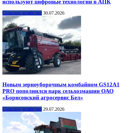
используют цифровые технологии в АПК
Сельское хозяйство
30.07.2026
Новым зерноуборочным комбайном GS12А1
PRO пополнился парк сельхозмашин ОАО
«Борисовский агросервис Бел»
Сельское хозяйство
29.07.2026