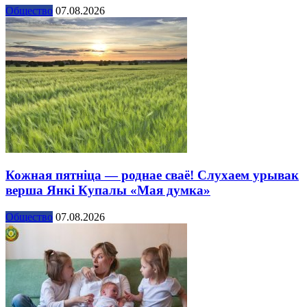
Общество
07.08.2026
Кожная пятніца — роднае сваё! Слухаем урывак
верша Янкі Купалы «Мая думка»
Общество
07.08.2026