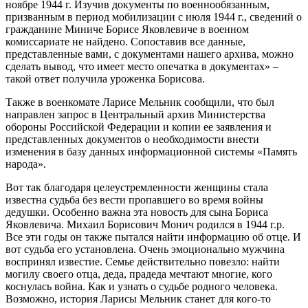
ноябре 1944 г. Изучив документы по военнообязанным,
призванным в период мобилизации с июля 1944 г., сведений о
гражданине Миниче Борисе Яковлевиче в военном
комиссариате не найдено. Сопоставив все данные,
представленные вами, с документами нашего архива, можно
сделать вывод, что имеет место опечатка в документах» –
такой ответ получила уроженка Борисова.
Также в военкомате Ларисе Мельник сообщили, что был
направлен запрос в Центральный архив Министерства
обороны Российской Федерации и копии ее заявления и
представленных документов о необходимости внести
изменения в базу данных информационной системы «Память
народа».
Вот так благодаря целеустремленности женщины стала
известна судьба без вести пропавшего во время войны
дедушки. Особенно важна эта новость для сына Бориса
Яковлевича. Михаил Борисович Монич родился в 1944 г.р.
Все эти годы он также пытался найти информацию об отце. И
вот судьба его установлена. Очень эмоционально мужчина
воспринял известие. Семье действительно повезло: найти
могилу своего отца, деда, прадеда мечтают многие, кого
коснулась война. Как и узнать о судьбе родного человека.
Возможно, история Ларисы Мельник станет для кого-то