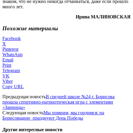
знаком, что не нужно никогда отчаиваться, даже если прошло
много лет.
Ирина МАЛИНОВСКАЯ
Похожие материалы
Facebook
X
Pinterest
WhatsApp
Email
Print
Telegram
VK
Viber
Copy URL
Предыдущая новость
В средней школе №24 г. Борисова
прошла спортивно-патриотическая игра с элементами
«Зарницы»
Следующая новость
Мы помним, мы гордимся: на
Борисовщине празднуют День Победы
Другие интересные новости