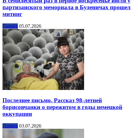
В семидесятый раз в первое воскресенье июля у
партизанского мемориала в Буденичах прошел
митинг
Память
05.07.2026
Последнее письмо. Рассказ 98-летней
борисовчанки о пережитом в годы немецкой
оккупации
Память
03.07.2026