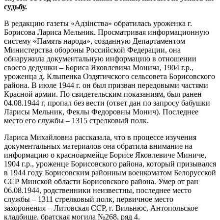
судьбу.
В редакцию газеты «Адзінства» обратилась уроженка г.
Борисова Лариса Мельник. Просматривая информационную
систему «Память народа», созданную Департаментом
Министерства обороны Российской Федерации, она
обнаружила документальную информацию в отношении
своего дедушки – Бориса Яковлевича Монича, 1904 г.р.,
уроженца д. Клыпенка Оздятичского сельсовета Борисовского
района. В июле 1944 г. он был призван передовыми частями
Красной армии. По свидетельским показаниям, был ранен
04.08.1944 г, пропал без вести (ответ дан по запросу бабушки
Ларисы Мельник, Феклы Федоровны Монич). Последнее
место его службы – 1315 стрелковый полк.
Лариса Михайловна рассказала, что в процессе изучения
документальных материалов она обратила внимание на
информацию о красноармейце Борисе Яковлевиче Миниче,
1904 г.р., уроженце Борисовского района, который призывался
в 1944 году Борисовским районным военкоматом Белорусской
ССР Минской области Борисовского района. Умер от ран
06.08.1944, родственники неизвестны, последнее место
службы – 1311 стрелковый полк, первичное место
захоронения – Литовская ССР, г. Вильнюс, Антопольское
кладбище, братская могила №268, ряд 4.