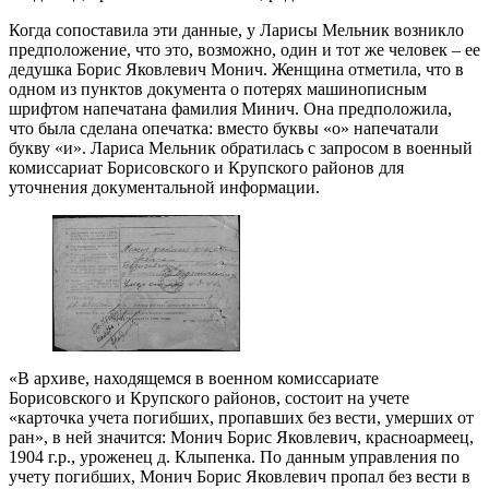
Когда сопоставила эти данные, у Ларисы Мельник возникло
предположение, что это, возможно, один и тот же человек – ее
дедушка Борис Яковлевич Монич. Женщина отметила, что в
одном из пунктов документа о потерях машинописным
шрифтом напечатана фамилия Минич. Она предположила,
что была сделана опечатка: вместо буквы «о» напечатали
букву «и». Лариса Мельник обратилась с запросом в военный
комиссариат Борисовского и Крупского районов для
уточнения документальной информации.
«В архиве, находящемся в военном комиссариате
Борисовского и Крупского районов, состоит на учете
«карточка учета погибших, пропавших без вести, умерших от
ран», в ней значится: Монич Борис Яковлевич, красноармеец,
1904 г.р., уроженец д. Клыпенка. По данным управления по
учету погибших, Монич Борис Яковлевич пропал без вести в