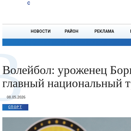
A
20.1
C
РУВД проверила
Суббота, 8 августа
БОРИСОВ
соблюдение ПДД
в регионе
НОВОСТИ
РАЙОН
РЕКЛАМА
В
ОБЩЕСТВО
ПРОИСШЕСТВИЯ
ПРЕЗИДЕНТ
Волейбол: уроженец Бор
главный национальный 
08.05.2026
СПОРТ