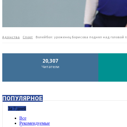
Адзiнства
Спорт
Волейбол: уроженец Борисова поднял над головой
20,307
Читатели
ПОПУЛЯРНОЕ
За 7 дней
Все
Рекомендуемые