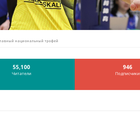
 главный национальный трофей
55,100
946
Читатели
Подписчики