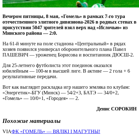
Вечером пятницы, 8 мая, «Гомель» в рамках 7-го тура
отечественного элитного дивизиона-2026 в родных стенах в
присутствии 5047 зрителей взял верх над «Ислочью» из
Минского района — 2:0.
На 61-й минуте на поле стадиона «Центральный» в рядах
хозяев появился универсал оборонительного плана Павел
ПАШЕВИЧ — уроженец Борисова и воспитанник ДЮСШ-2.
Для 25-летнего футболиста этот поединок оказался
юбилейным — 100-м в высшей лиге. В активе — 2 гола + 6
результативные передачи.
Вот как выглядит раскладка игр нашего земляка по клубам:
«Энергетик»-БГУ (Минск) — 54/2+3, БАТЭ — 34/0+2,
«Гомель» — 10/0+1, «Городея» — 2.
Денис СОРОКИН
Похожие материалы
VIA
ФК «ГОМЕЛЬ» — ВЯЛІКІ І МАГУТНЫ!