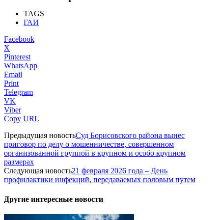
TAGS
ГАИ
Facebook
X
Pinterest
WhatsApp
Email
Print
Telegram
VK
Viber
Copy URL
Предыдущая новость
Суд Борисовского района вынес
приговор по делу о мошенничестве, совершенном
организованной группой в крупном и особо крупном
размерах
Следующая новость
21 февраля 2026 года – День
профилактики инфекций, передаваемых половым путем
Другие интересные новости