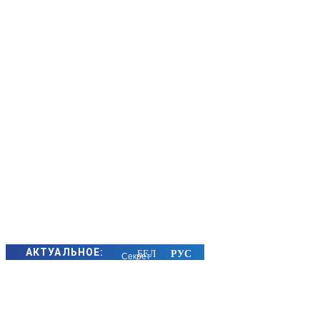
АКТУАЛЬНОЕ:
Секрет
семейного
счастья
золотых