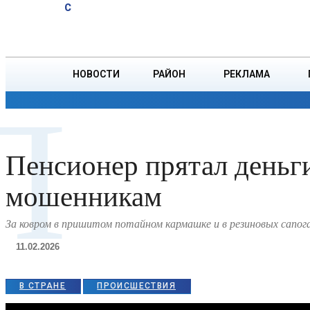
A
19.9
C
юбиляров
Пятница, 7 августа
БОРИСОВ
Ветровых
НОВОСТИ
РАЙОН
РЕКЛАМА
П
ОБЩЕСТВО
ПРОИСШЕСТВИЯ
ПРЕЗИДЕНТ
Пенсионер прятал деньги
мошенникам
За ковром в пришитом потайном кармашке и в резиновых сапог
11.02.2026
В СТРАНЕ
ПРОИСШЕСТВИЯ