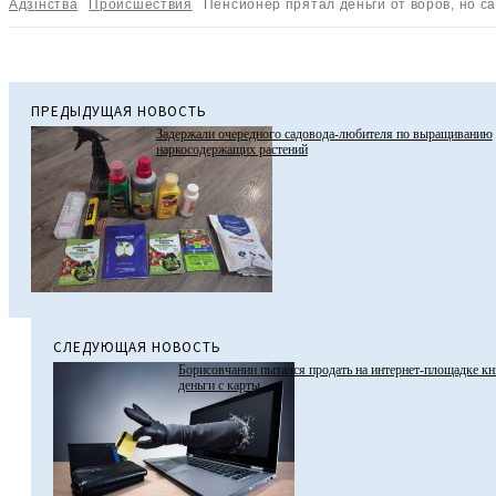
Адзiнства
Происшествия
Пенсионер прятал деньги от воров, но с
ПРЕДЫДУЩАЯ НОВОСТЬ
Задержали очередного садовода-любителя по выращиванию
наркосодержащих растений
СЛЕДУЮЩАЯ НОВОСТЬ
Борисовчанин пытался продать на интернет-площадке кни
деньги с карты