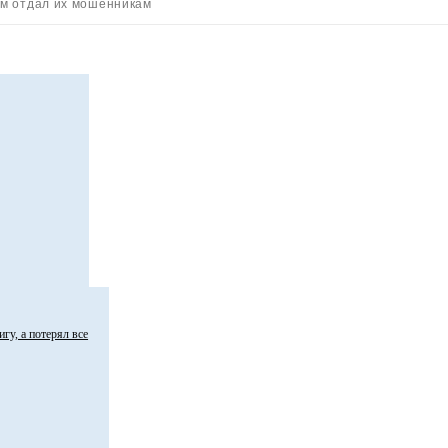
ам отдал их мошенникам
гу, а потерял все