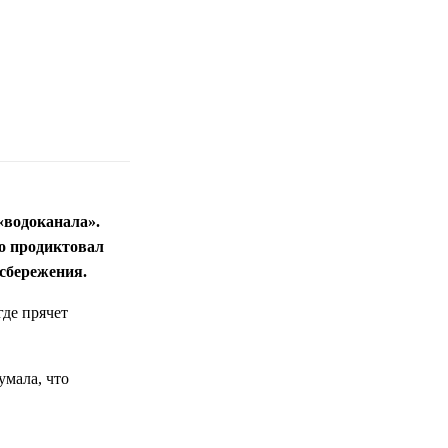
«водоканала».
ко продиктовал
сбережения.
где прячет
умала, что