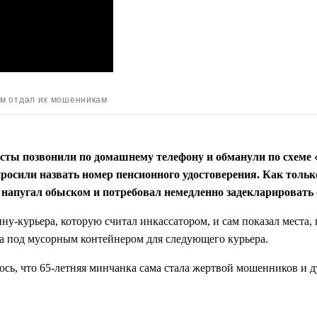
ам отдал их мошенникам
сты позвонили по домашнему телефону и обманули по схеме 
росили назвать номер пенсионного удостоверения. Как толь
 напугал обыском и потребовал немедленно задекларировать 
-курьера, которую считал инкассатором, и сам показал места, 
а под мусорным контейнером для следующего курьера.
ь, что 65-летняя минчанка сама стала жертвой мошенников и д