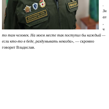
.
Зн
ал
,
ч
то там человек. На моем месте так поступил бы каждый —
если кто-то в беде, раздумывать некогда»
, — скромно
говорит Владислав.