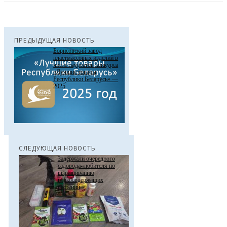
ПРЕДЫДУЩАЯ НОВОСТЬ
Борисовский завод
пластмассовых изделий в
числе лауреатов конкурса
«Лучшие товары
Республики Беларусь» —
2025
СЛЕДУЮЩАЯ НОВОСТЬ
Задержали очередного
садовода-любителя по
выращиванию
наркосодержащих
растений