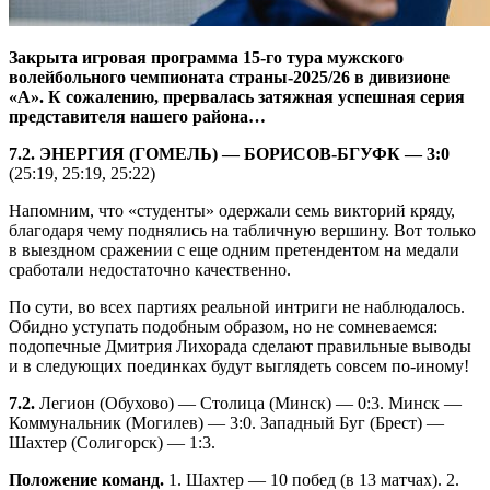
Закрыта игровая программа 15-го тура мужского
волейбольного чемпионата страны-2025/26 в дивизионе
«А». К сожалению, прервалась затяжная успешная серия
представителя нашего района…
7.2. ЭНЕРГИЯ (ГОМЕЛЬ) — БОРИСОВ-БГУФК — 3:0
(25:19, 25:19, 25:22)
Напомним, что «студенты» одержали семь викторий кряду,
благодаря чему поднялись на табличную вершину. Вот только
в выездном сражении с еще одним претендентом на медали
сработали недостаточно качественно.
По сути, во всех партиях реальной интриги не наблюдалось.
Обидно уступать подобным образом, но не сомневаемся:
подопечные Дмитрия Лихорада сделают правильные выводы
и в следующих поединках будут выглядеть совсем по-иному!
7.2.
Легион (Обухово) — Столица (Минск) — 0:3. Минск —
Коммунальник (Могилев) — 3:0. Западный Буг (Брест) —
Шахтер (Солигорск) — 1:3.
Положение команд.
1. Шахтер — 10 побед (в 13 матчах). 2.