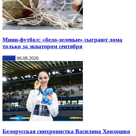
Мини-футбол: «бело-зеленые» сыграют дома
только за экватором сентября
Спорт
06.08.2026
Белорусская синхронистка Василина Хондошко