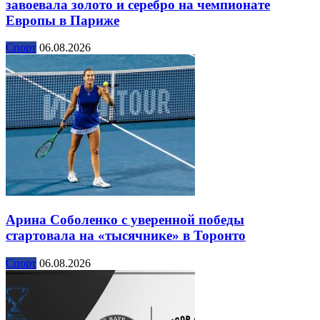
завоевала золото и серебро на чемпионате
Европы в Париже
Спорт
06.08.2026
Арина Соболенко с уверенной победы
стартовала на «тысячнике» в Торонто
Спорт
06.08.2026