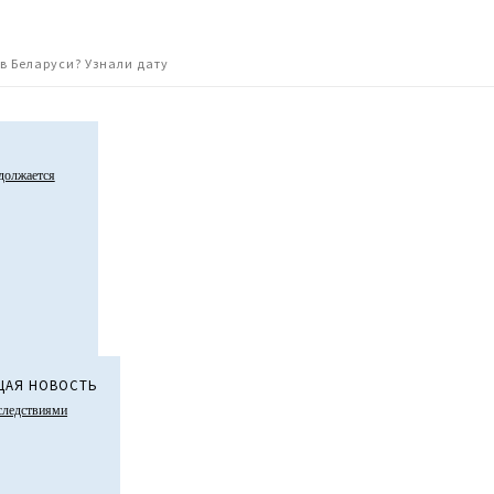
в Беларуси? Узнали дату
должается
АЯ НОВОСТЬ
оследствиями