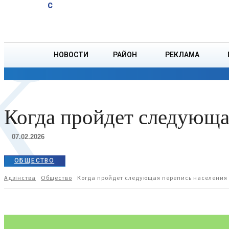
A
22.8
C
тонн зерна
Пятница, 7 августа
БОРИСОВ
К
НОВОСТИ
РАЙОН
РЕКЛАМА
ОБЩЕСТВО
ПРОИСШЕСТВИЯ
ПРЕЗИДЕНТ
Когда пройдет следующая
07.02.2026
ОБЩЕСТВО
Адзiнства
Общество
Когда пройдет следующая перепись населения 