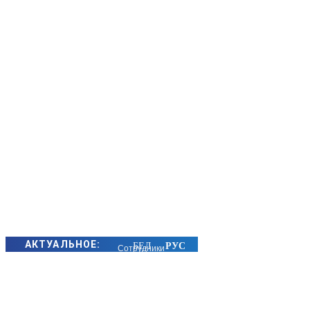
АКТУАЛЬНОЕ:
Сотрудники
БЭП Минщины
предотвратили
хищение сотен