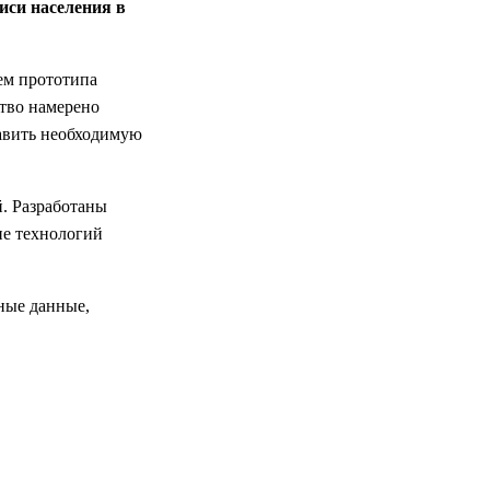
иси населения в
ием прототипа
ство намерено
тавить необходимую
й. Разработаны
ие технологий
ные данные,