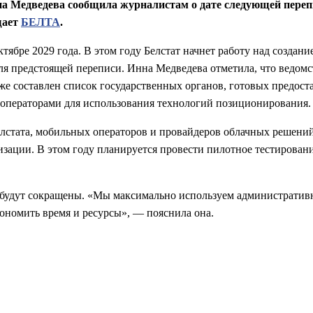
на Медведева сообщила журналистам о дате следующей переп
щает
БЕЛТА
.
ктябре 2029 года. В этом году Белстат начнет работу над создан
для предстоящей переписи. Инна Медведева отметила, что ведом
же составлен список государственных органов, готовых предос
операторами для использования технологий позиционирования.
елстата, мобильных операторов и провайдеров облачных решени
изации. В этом году планируется провести пилотное тестирован
ы будут сокращены. «Мы максимально используем административ
кономить время и ресурсы», — пояснила она.