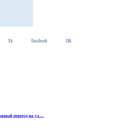
Vk
Facebook
OK
жный переезд на ул....