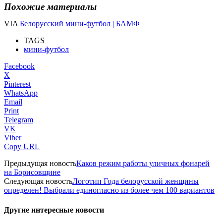
Похожие материалы
VIA
Белорусский мини-футбол | БАМФ
TAGS
мини-футбол
Facebook
X
Pinterest
WhatsApp
Email
Print
Telegram
VK
Viber
Copy URL
Предыдущая новость
Каков режим работы уличных фонарей
на Борисовщине
Следующая новость
Логотип Года белорусской женщины
определен! Выбрали единогласно из более чем 100 вариантов
Другие интересные новости