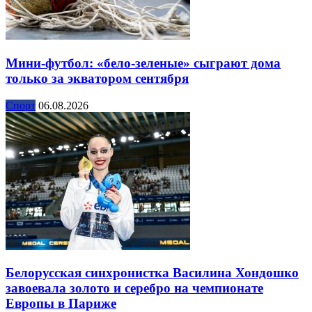
Мини-футбол: «бело-зеленые» сыграют дома
только за экватором сентября
Спорт
06.08.2026
Белорусская синхронистка Василина Хондошко
завоевала золото и серебро на чемпионате
Европы в Париже