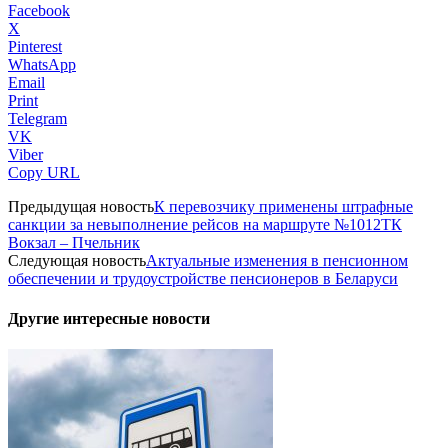
Facebook
X
Pinterest
WhatsApp
Email
Print
Telegram
VK
Viber
Copy URL
Предыдущая новость
К перевозчику применены штрафные
санкции за невыполнение рейсов на маршруте №1012ТК
Вокзал – Пчельник
Следующая новость
Актуальные изменения в пенсионном
обеспечении и трудоустройстве пенсионеров в Беларуси
Другие интересные новости