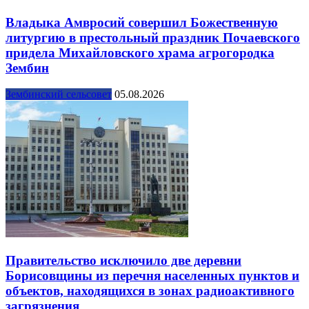
Владыка Амвросий совершил Божественную
литургию в престольный праздник Почаевского
придела Михайловского храма агрогородка
Зембин
Зембинский сельсовет
05.08.2026
Правительство исключило две деревни
Борисовщины из перечня населенных пунктов и
объектов, находящихся в зонах радиоактивного
загрязнения