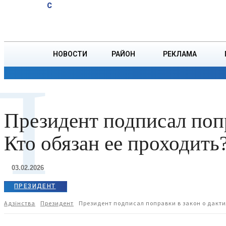
A
17.9
C
Уже 23
Суббота, 8 августа
БОРИСОВ
года
Дмитрий
Ружицкий
НОВОСТИ
РАЙОН
РЕКЛАМА
работает
П
на
ОБЩЕСТВО
ПРОИСШЕСТВИЯ
ПРЕЗИДЕНТ
дистанции
пути,
продолжая
Президент подписал попр
семейную
традицию
Кто обязан ее проходить
03.02.2026
ПРЕЗИДЕНТ
Адзiнства
Президент
Президент подписал поправки в закон о дакти