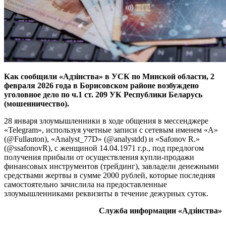
Как сообщили «Адзінства» в УСК по Минской области, 2
февраля 2026 года в Борисовском районе возбуждено
уголовное дело по ч.1 ст. 209 УК Республики Беларусь
(мошенничество).
28 января злоумышленники в ходе общения в мессенджере
«Telegram», используя учетные записи с сетевым именем «A»
(@Fullauton), «Analyst_77D» (@analystdd) и «Safonov R.»
(@ssafonovR), с женщиной 14.04.1971 г.р., под предлогом
получения прибыли от осуществления купли-продажи
финансовых инструментов (трейдинг), завладели денежными
средствами жертвы в сумме 2000 рублей, которые последняя
самостоятельно зачислила на предоставленные
злоумышленниками реквизиты в течение дежурных суток.
Служба информации «Адзiнства»