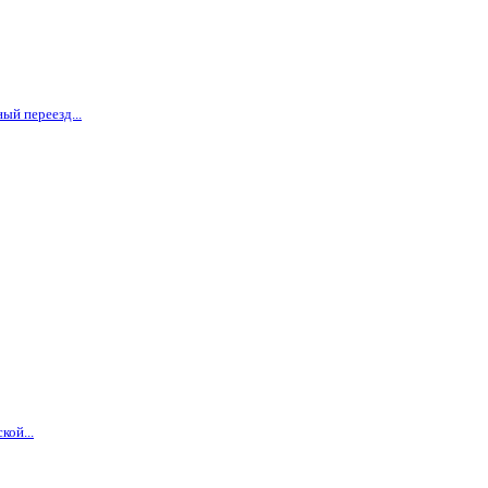
ый переезд...
кой...