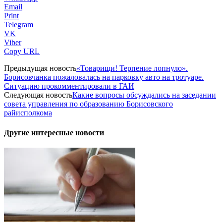
Email
Print
Telegram
VK
Viber
Copy URL
Предыдущая новость
«Товарищи! Терпение лопнуло».
Борисовчанка пожаловалась на парковку авто на тротуаре.
Ситуацию прокомментировали в ГАИ
Следующая новость
Какие вопросы обсуждались на заседании
совета управления по образованию Борисовского
райисполкома
Другие интересные новости