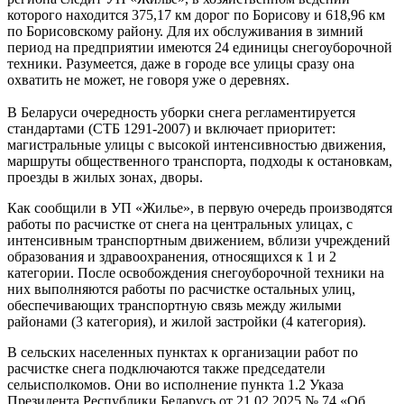
которого находится 375,17 км дорог по Борисову и 618,96 км
по Борисовскому району. Для их обслуживания в зимний
период на предприятии имеются 24 единицы снегоуборочной
техники. Разумеется, даже в городе все улицы сразу она
охватить не может, не говоря уже о деревнях.
В Беларуси очередность уборки снега регламентируется
стандартами (СТБ 1291-2007) и включает приоритет:
магистральные улицы с высокой интенсивностью движения,
маршруты общественного транспорта, подходы к остановкам,
проезды в жилых зонах, дворы.
Как сообщили в УП «Жилье», в первую очередь производятся
работы по расчистке от снега на центральных улицах, с
интенсивным транспортным движением, вблизи учреждений
образования и здравоохранения, относящихся к 1 и 2
категории. После освобождения снегоуборочной техники на
них выполняются работы по расчистке остальных улиц,
обеспечивающих транспортную связь между жилыми
районами (3 категория), и жилой застройки (4 категория).
В сельских населенных пунктах к организации работ по
расчистке снега подключаются также председатели
сельисполкомов. Они во исполнение пункта 1.2 Указа
Президента Республики Беларусь от 21.02.2025 № 74 «Об