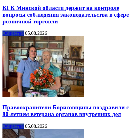
КГК Минской области держит на контроле
вопросы соблюдения законодательства в сфере
розничной торговли
Общество
05.08.2026
Правоохранители Борисовщины поздравили с
80-летием ветерана органов внутренних дел
Общество
05.08.2026