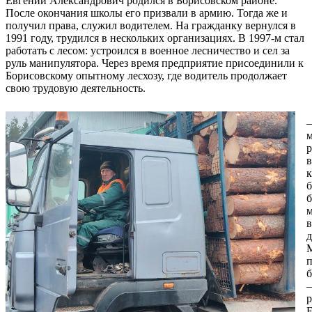
Евгений Александрович родился в Борисовском районе.
После окончания школы его призвали в армию. Тогда же и
получил права, служил водителем. На гражданку вернулся в
1991 году, трудился в нескольких организациях. В 1997-м стал
работать с лесом: устроился в военное лесничество и сел за
руль манипулятора. Через время предприятие присоединили к
Борисовскому опытному лесхозу, где водитель продолжает
свою трудовую деятельность.
–
м
р
в
к
б
в
д
б
–
р