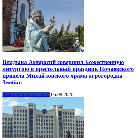
Владыка Амвросий совершил Божественную
литургию в престольный праздник Почаевского
придела Михайловского храма агрогородка
Зембин
Зембинский сельсовет
05.08.2026