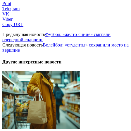
Print
Telegram
VK
Viber
Copy URL
Предыдущая новость
Футбол: «желто-синие» сыграли
очередной спарринг
Следующая новость
Волейбол: «студенты» сохранили место на
вершине
Другие интересные новости