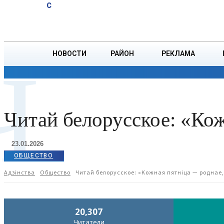
A
13.6
C
юбиляров
Суббота, 8 августа
БОРИСОВ
Ветровых
НОВОСТИ
РАЙОН
РЕКЛАМА
Ч
ОБЩЕСТВО
ПРОИСШЕСТВИЯ
ПРЕЗИДЕНТ
Читай белорусское: «Кож
23.01.2026
ОБЩЕСТВО
Адзiнства
Общество
Читай белорусское: «Кожная пятнiца — роднае,
20,307
Читатели