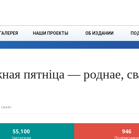
ДЗІНСТВА
БОРИСОВСКАЯ Р
ГАЛЕРЕЯ
НАШИ ПРОЕКТЫ
ОБ ИЗДАНИИ
ПО
ЭКОНОМИКА
ВЛАСТЬ
БЕЗОПАСНОСТЬ
ная пятнiца — роднае, св
 сваё»
55,100
946
Читатели
Подписчики