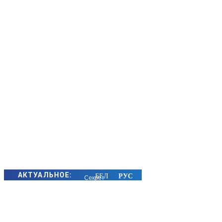
АКТУАЛЬНОЕ:
Секрет
семейного
счастья
золотых