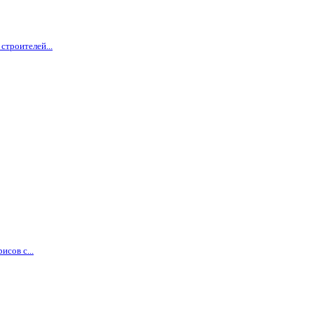
строителей...
сов с...