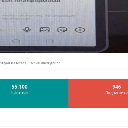
ртфон из Китая, но лишился денег
55,100
946
Читатели
Подписчики