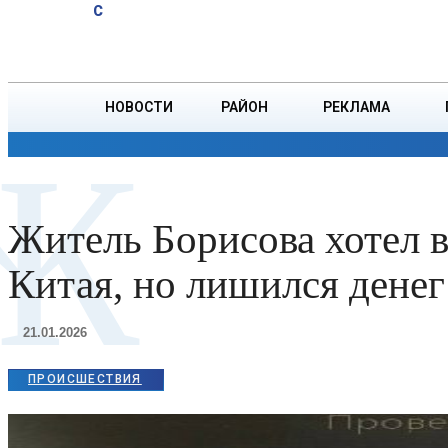
A
20.2
C
родителям в
Пятница, 7 августа
БОРИСОВ
Борисовском
ЗАГСе
НОВОСТИ
РАЙОН
РЕКЛАМА
Ж
ОБЩЕСТВО
ПРОИСШЕСТВИЯ
ПРЕЗИДЕНТ
Житель Борисова хотел 
Китая, но лишился денег
21.01.2026
ПРОИСШЕСТВИЯ