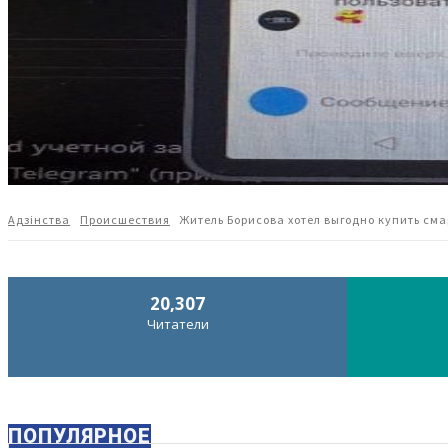
Адзiнства
Происшествия
Житель Борисова хотел выгодно купить сма
20,307
Читатели
ПОПУЛЯРНОЕ