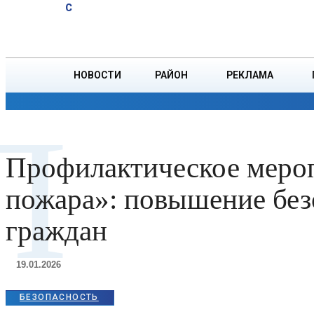
A
16.2
C
РУВД проверила
Суббота, 8 августа
БОРИСОВ
соблюдение ПДД
в регионе
НОВОСТИ
РАЙОН
РЕКЛАМА
ОБЩЕСТВО
ПРОИСШЕСТВИЯ
ПРЕЗИДЕНТ
П
Профилактическое мероп
пожара»: повышение без
граждан
19.01.2026
БЕЗОПАСНОСТЬ