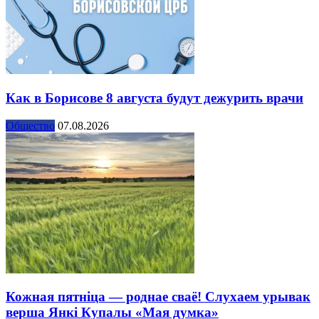
Как в Борисове 8 августа будут дежурить врачи
Общество
07.08.2026
Кожная пятніца — роднае сваё! Слухаем урывак
верша Янкі Купалы «Мая думка»