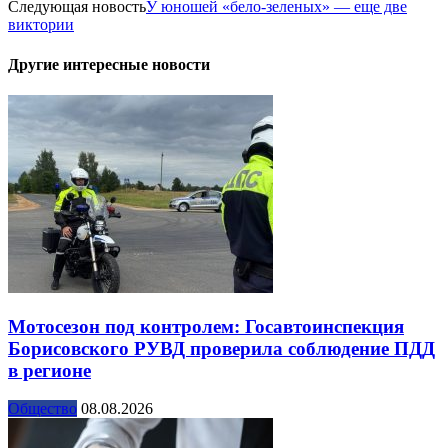
Следующая новость
У юношей «бело-зеленых» — еще две
виктории
Другие интересные новости
Мотосезон под контролем: Госавтоинспекция
Борисовского РУВД проверила соблюдение ПДД
в регионе
Общество
08.08.2026