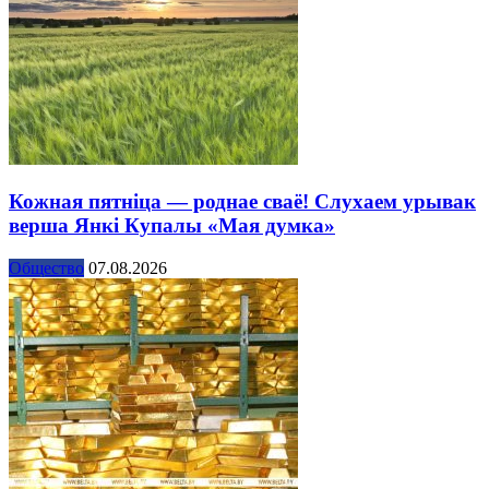
Кожная пятніца — роднае сваё! Слухаем урывак
верша Янкі Купалы «Мая думка»
Общество
07.08.2026