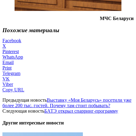
МЧС Беларуси
Похожие материалы
Facebook
X
Pinterest
WhatsApp
Email
Print
Telegram
VK
Viber
Copy URL
Предыдущая новость
Выставку «Моя Беларусь» посетили уже
более 200 тыс. гостей. Почему там стоит побывать?
Следующая новость
БАТЭ открыл спарринг-программу
Другие интересные новости