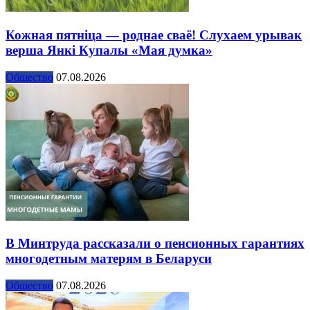
Кожная пятніца — роднае сваё! Слухаем урывак
верша Янкі Купалы «Мая думка»
Общество
07.08.2026
В Минтруда рассказали о пенсионных гарантиях
многодетным матерям в Беларуси
Общество
07.08.2026