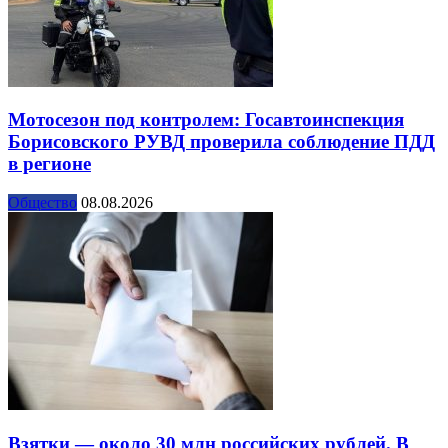
Мотосезон под контролем: Госавтоинспекция
Борисовского РУВД проверила соблюдение ПДД
в регионе
Общество
08.08.2026
Взятки — около 30 млн российских рублей. В