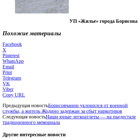
УП «Жилье» города Борисова
Похожие материалы
Facebook
X
Pinterest
WhatsApp
Email
Print
Telegram
VK
Viber
Copy URL
Предыдущая новость
Борисовчанин уклонился от военной
службы, а житель Жодино задержан за сбыт наркотиков
Следующая новость
Наши юные легкоатлеты — на пьедестале
традиционного мемориала
Другие интересные новости