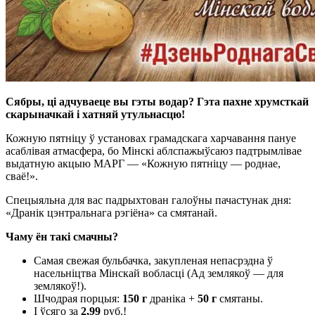
Сябры, ці адчуваеце вы гэты водар? Гэта пахне хрумсткай
скарыначкай і хатняй утульнасцю!
Кожную пятніцу ў установах грамадскага харчавання пануе
асаблівая атмасфера, бо Мінскі аблспажыўсаюз падтрымлівае
выдатную акцыю МАРГ — «Кожную пятніцу — роднае,
сваё!».
Спецыяльна для вас падрыхтован галоўны пачастунак дня:
«Дранік цэнтральнага рэгіёна» са смятанай.
Чаму ён такі смачны?
Самая свежая бульбачка, закупленая непасрэдна ў
насельніцтва Мінскай вобласці (Ад землякоў — для
землякоў!).
Шчодрая порцыя:
150 г
драніка +
50 г
смятаны.
І ўсяго за
2,99
руб.!