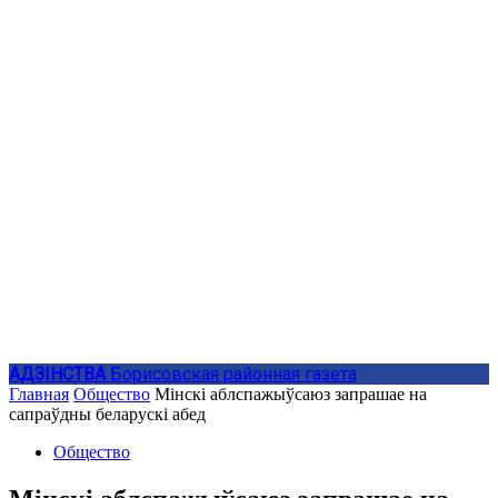
АДЗIНСТВА
Борисовская районная газета
Главная
Общество
Мінскi аблспажыўсаюз запрашае на
сапраўдны беларускі абед
Общество