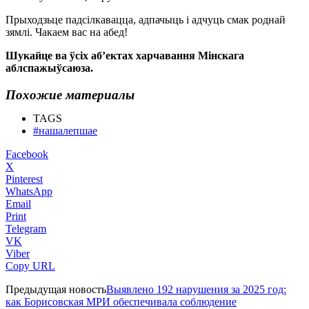
Прыходзьце падсілкавацца, адпачыць і адчуць смак роднай
зямлі. Чакаем вас на абед!
Шукайце ва ўсіх аб’ектах харчавання Мінскага
аблспажыўсаюза.
Похожие материалы
TAGS
#нашалепшае
Facebook
X
Pinterest
WhatsApp
Email
Print
Telegram
VK
Viber
Copy URL
Предыдущая новость
Выявлено 192 нарушения за 2025 год:
как Борисовская МРИ обеспечивала соблюдение