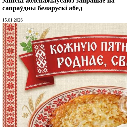
Мінскi аблспажыўсаюз запрашае на
сапраўдны беларускі абед
15.01.2026