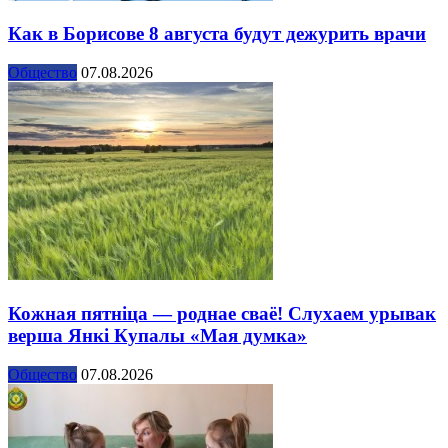
Как в Борисове 8 августа будут дежурить врачи
Общество
07.08.2026
Кожная пятніца — роднае сваё! Слухаем урывак
верша Янкі Купалы «Мая думка»
Общество
07.08.2026