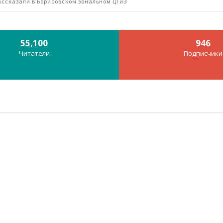
ссказали в Борисовском зональном ЦГиЭ
55,100
946
Читатели
Подписчики