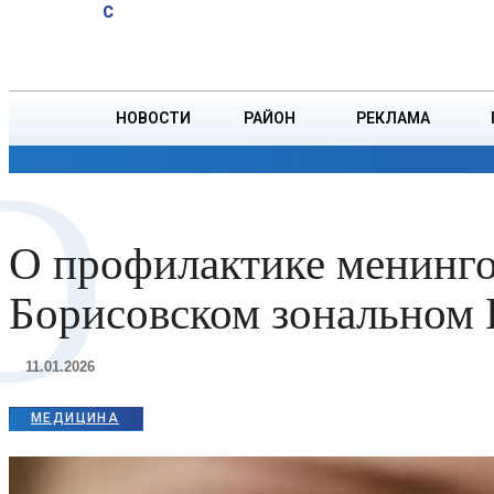
A
22.8
C
тонн зерна
Пятница, 7 августа
БОРИСОВ
НОВОСТИ
РАЙОН
РЕКЛАМА
О
ОБЩЕСТВО
ПРОИСШЕСТВИЯ
ПРЕЗИДЕНТ
О профилактике менинго
Борисовском зональном
11.01.2026
МЕДИЦИНА