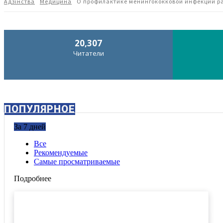
Адзiнства
Медицина
О профилактике менингококковой инфекции ра
20,307
Читатели
ПОПУЛЯРНОЕ
За 7 дней
Все
Рекомендуемые
Самые просматриваемые
Подробнее