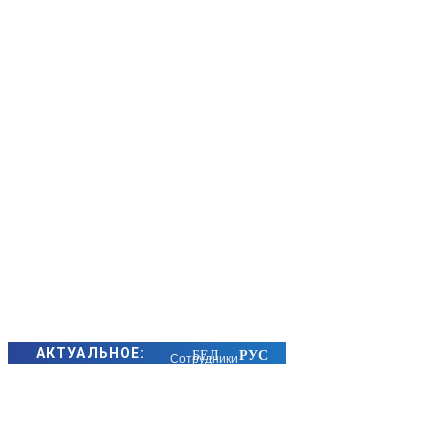
АКТУАЛЬНОЕ:
Сотрудники
БЭП Минщины
предотвратили
хищение сотен