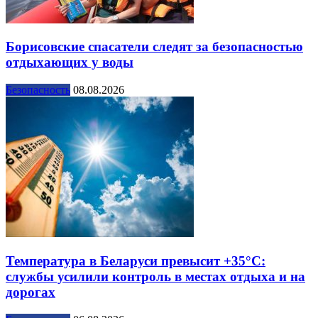
Борисовские спасатели следят за безопасностью
отдыхающих у воды
Безопасность
08.08.2026
Температура в Беларуси превысит +35°С:
службы усилили контроль в местах отдыха и на
дорогах