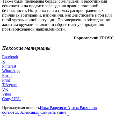
Также были проведены беседы с жильцами и работниками
общежитий на предмет соблюдения правил пожарной
безопасности. Им рассказали о самых распространенных
причинах возгораний, напомнили, как действовать в той или
иной чрезвычайной ситуации. По завершению обследований
жильцам вручали наглядно-изобразительную продукцию
противопожарной направленности.
Борисовский ГРОЧС
Похожие материалы
Facebook
X
Pinterest
WhatsApp
Email
Print
Telegram
VK
Viber
Copy URL
Предыдущая новость
Илья Ращеня и Артем Рахманов
остаются, Александр Свирепа ушел