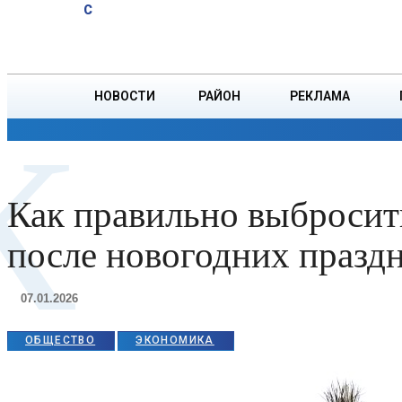
A
20.2
C
обеспечить
Пятница, 7 августа
БОРИСОВ
здоровые и
безопасные
условия
НОВОСТИ
РАЙОН
РЕКЛАМА
труда
К
работников
ОБЩЕСТВО
ПРОИСШЕСТВИЯ
ПРЕЗИДЕНТ
Как правильно выбросит
после новогодних празд
07.01.2026
ОБЩЕСТВО
ЭКОНОМИКА