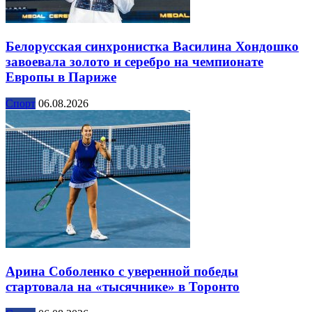
Белорусская синхронистка Василина Хондошко
завоевала золото и серебро на чемпионате
Европы в Париже
Спорт
06.08.2026
Арина Соболенко с уверенной победы
стартовала на «тысячнике» в Торонто