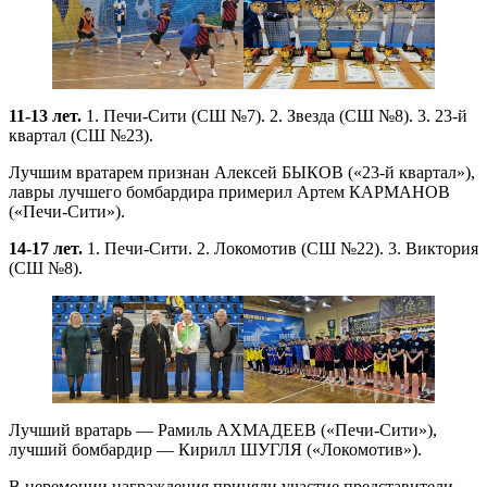
11-13 лет.
1. Печи-Сити (СШ №7). 2. Звезда (СШ №8). 3. 23-й
квартал (СШ №23).
Лучшим вратарем признан Алексей БЫКОВ («23-й квартал»),
лавры лучшего бомбардира примерил Артем КАРМАНОВ
(«Печи-Сити»).
14-17 лет.
1. Печи-Сити. 2. Локомотив (СШ №22). 3. Виктория
(СШ №8).
Лучший вратарь — Рамиль АХМАДЕЕВ («Печи-Сити»),
лучший бомбардир — Кирилл ШУГЛЯ («Локомотив»).
В церемонии награждения приняли участие представители