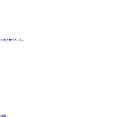
нных пунктов...
кой...