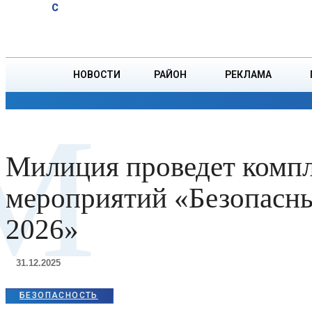
A
32
C
в Мьянме,
Четверг, 6 августа
БОРИСОВ
вернулась на
родину
НОВОСТИ
РАЙОН
РЕКЛАМА
ОБЩЕСТВО
ПРОИСШЕСТВИЯ
ПРЕЗИДЕНТ
М
Милиция проведет комп
мероприятий «Безопасн
2026»
31.12.2025
БЕЗОПАСНОСТЬ