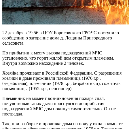
22 декабря в 19.56 в ЦОУ Борисовского ГРОЧС поступило
сообщении о загорание дома д. Лещины Пригородного
сельсовета.
По прибытии к месту вызова подразделений МЧС
установлено, что горит жилой дом открытым пламенем.
Внутри возможно нахождение 2 человек.
Хозяйка проживает в Российской Федерации. С разрешения
хозяйки в доме проживали племянница (1976 г.р.,
безработная), племянник (1978 г.р., безработный), сожитель
племянницы (1955 г.р., пенсионер).
Племянник на момент возникновения пожара спал,
почувствовав запах дыма проснулся и до прибытия
подразделений МЧС дом покинул самостоятельно. Он не
пострадал.
Так, при разборке и проливке дома на полу у окна в комнате
обнаружено обгоревшее тело гражданки 1976 г.р. Также при