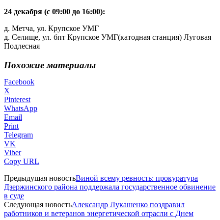
24 декабря (с 09:00 до 16:00):
д. Метча, ул. Крупское УМГ
д. Селище, ул. бпт Крупское УМГ(катодная станция) Луговая
Подлесная
Похожие материалы
Facebook
X
Pinterest
WhatsApp
Email
Print
Telegram
VK
Viber
Copy URL
Предыдущая новость
Виной всему ревность: прокуратура
Дзержинского района поддержала государственное обвинение
в суде
Следующая новость
Александр Лукашенко поздравил
работников и ветеранов энергетической отрасли с Днем